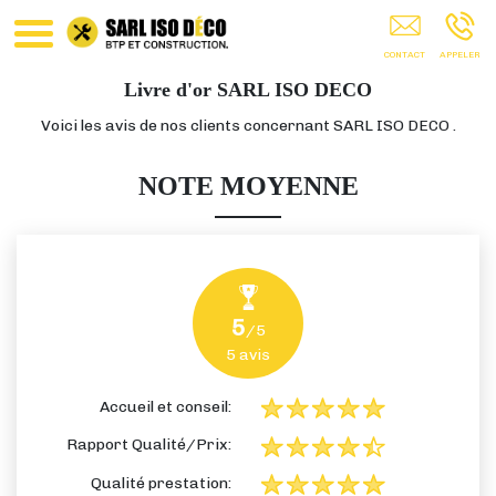
Rénovation Intérieur Peinture Ravalement
Isolation Vitry-Sur-Seine Créteil L'Haÿ-Les-
Roses Nogent-Sur-Marne Val-De-Marne Île-
De-France
Livre d'or
SARL ISO DECO
Voici les avis de nos clients concernant SARL ISO DECO .
NOTE MOYENNE
5
/5
5
avis
Accueil et conseil:
Rapport Qualité/Prix:
Qualité prestation: