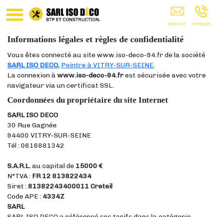
SARL ISO DECO VITRY-SUR-SEINE
Informations légales et règles de confidentialité
Vous êtes connecté au site www.iso-deco-94.fr de la société
SARL ISO DECO
,
Peintre à VITRY-SUR-SEINE
.
La connexion à
www.iso-deco-94.fr
est sécurisée avec votre
navigateur via un certificat SSL.
Coordonnées du propriétaire du site Internet
SARL ISO DECO
30 Rue Gagnée
94400 VITRY-SUR-SEINE
Tél : 0616881342
S.A.R.L.
au capital de
15000 €
N°TVA :
FR 12 813822434
Siret :
81382243400011 Creteil
Code APE :
4334Z
SARL
SARL ISO DECO a référencé ses tarifs dans la catégorie